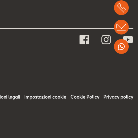
Chi
Info
Wha
oni legali
Impostazioni cookie
Cookie Policy
Privacy policy