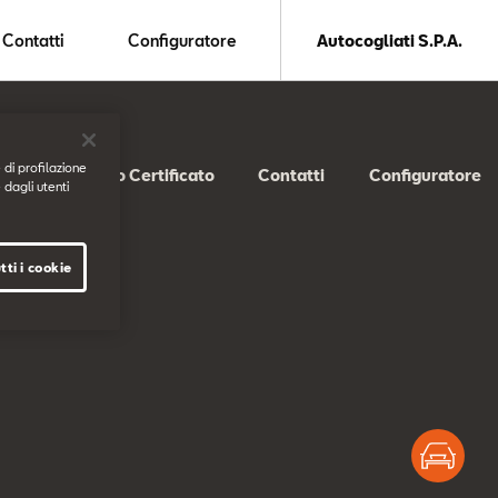
Contatti
Configuratore
Autocogliati S.P.A.
 di profilazione
SEAT Usato Certificato
Contatti
Configuratore
 dagli utenti
tti i cookie
Test