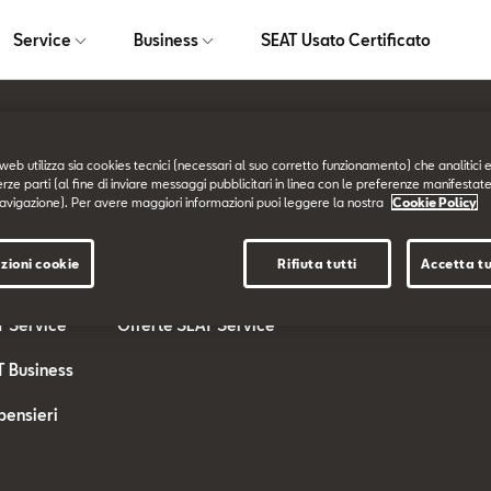
Service
Business
SEAT Usato Certificato
web utilizza sia cookies tecnici (necessari al suo corretto funzionamento) che analitici e
Service
Business
erze parti (al fine di inviare messaggi pubblicitari in linea con le preferenze manifestate
avigazione). Per avere maggiori informazioni puoi leggere la nostra
Cookie Policy
T
SEAT Service
SEAT for BUSINESS
zioni cookie
Rifiuta tutti
Accetta tu
ferte
I nostri Servizi
Offerte SEAT Business
T Service
Offerte SEAT Service
T Business
pensieri