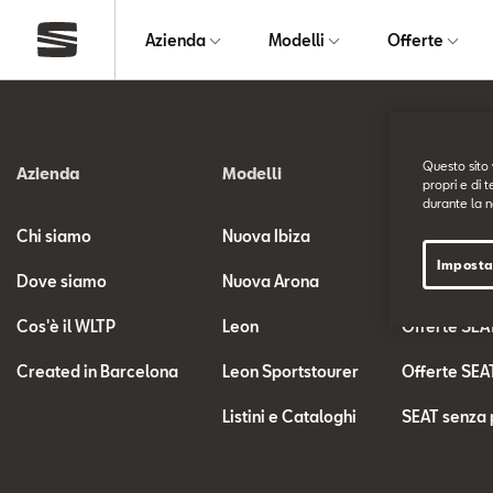
Azienda
Modelli
Offerte
Questo sito 
Azienda
Modelli
Offerte
propri e di t
durante la n
Chi siamo
Nuova Ibiza
Offerte SEA
Imposta
Dove siamo
Nuova Arona
Le nostre of
Cos'è il WLTP
Leon
Offerte SEA
Created in Barcelona
Leon Sportstourer
Offerte SEA
Listini e Cataloghi
SEAT senza 