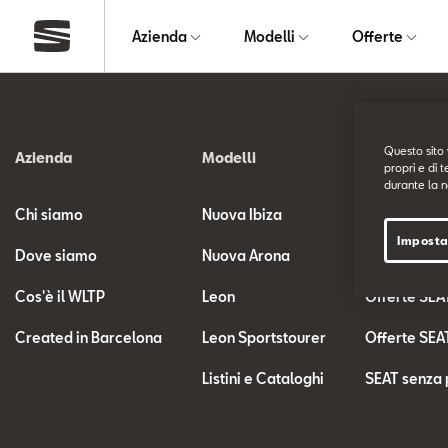
Azienda
Modelli
Offerte
Questo sito 
Azienda
Modelli
Offerte
propri e di t
durante la n
Chi siamo
Nuova Ibiza
Offerte SEA
Imposta
Dove siamo
Nuova Arona
Le nostre of
Cos'è il WLTP
Leon
Offerte SEA
Created in Barcelona
Leon Sportstourer
Offerte SEA
Listini e Cataloghi
SEAT senza 