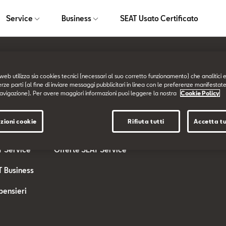
Service
Business
SEAT Usato Certificato
web utilizza sia cookies tecnici (necessari al suo corretto funzionamento) che analitici e
Service
Business
erze parti (al fine di inviare messaggi pubblicitari in linea con le preferenze manifestate
avigazione). Per avere maggiori informazioni puoi leggere la nostra
Cookie Policy
T
SEAT Service
SEAT for BUSINESS
zioni cookie
Rifiuta tutti
Accetta tu
ferte
I nostri Servizi
Offerte SEAT Business
T Service
Offerte SEAT Service
T Business
pensieri