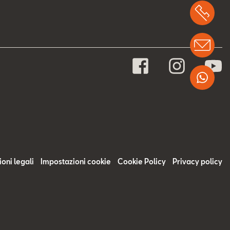
Chi
Info
Wha
oni legali
Impostazioni cookie
Cookie Policy
Privacy policy