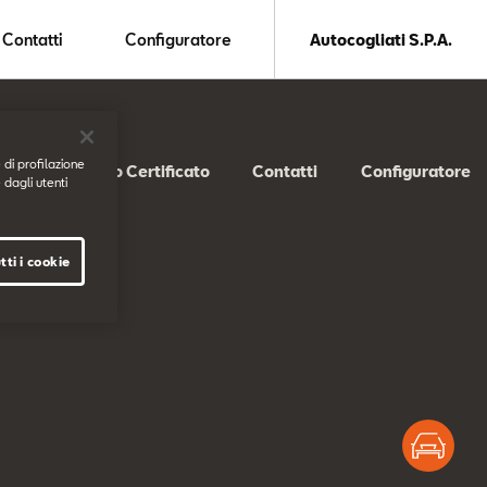
Contatti
Configuratore
Autocogliati S.P.A.
 di profilazione
SEAT Usato Certificato
Contatti
Configuratore
 dagli utenti
tti i cookie
Test