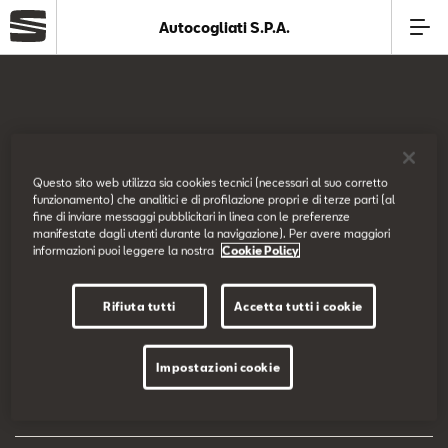
Autocogliati S.P.A.
Azienda
Modelli
SEAT Italia
Questo sito web utilizza sia cookies tecnici (necessari al suo corretto
funzionamento) che analitici e di profilazione propri e di terze parti (al
Offerte
fine di inviare messaggi pubblicitari in linea con le preferenze
Prova su strada
manifestate dagli utenti durante la navigazione). Per avere maggiori
informazioni puoi leggere la nostra
Cookie Policy
Service
Configuratore
Rifiuta tutti
Accetta tutti i cookie
Business
EU Data Act
Impostazioni cookie
SEAT Usato Certificato
Dichiarazione di accessibilità