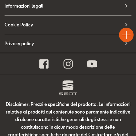
Contatti
Informazioni legali
Configuratore
Test
Cookie Policy
Chiama
Informaz
WhatsA
Drive
Privacy policy
Disclaimer: Prezzi e specifiche del prodotto. Le informazioni
relative ai prodotti qui contenute sono puramente indicative
di alcune caratteristiche generali degli stessi e non
costituiscono in alcun modo descrizione delle
caratteristiche specifiche da parte del Costruttore e/o del