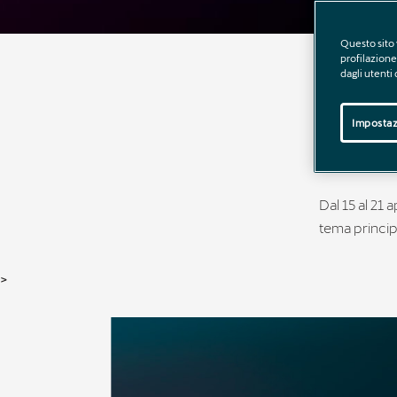
Questo sito 
profilazione 
CUP
dagli utenti
WE
Impostaz
Dal 15 al 21 
tema princip
>