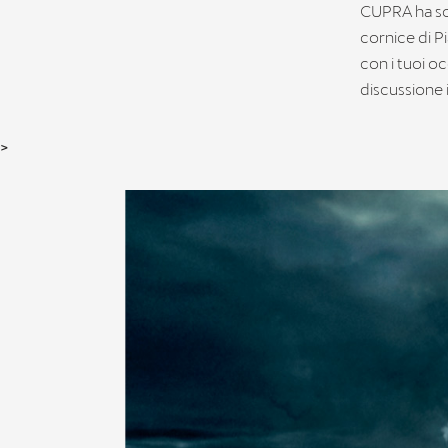
CUPRA ha sce
cornice di P
con i tuoi oc
discussione i
>