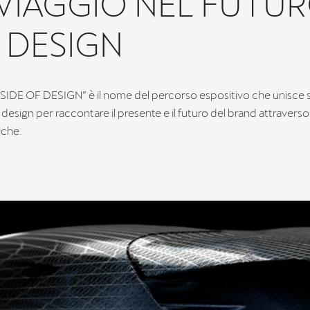
VIAGGIO NEL FUTU
 DESIGN
IDE OF DESIGN” è il nome del percorso espositivo che unisce so
 design per raccontare il presente e il futuro del brand attravers
iche.