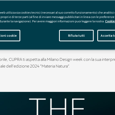
web utilizza sia cookies tecnici (necessari al suo corretto funzionamento) che analitici 
propri e di terze parti (al fine di inviare messaggi pubblicitari in linea con le preferenz
RA X MILANO DESI
 durante la navigazione). Per avere maggiori informazioni puoi leggere la nostra
Cookie 
EK
ioni cookie
Rifiuta tutti
Accetta tu
aprile, CUPRA ti aspetta alla Milano Design week con la sua interp
ale dell’edizione 2024 “Materia Natura”.