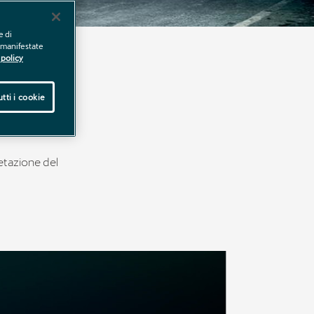
e di
e manifestate
GN
policy
tti i cookie
retazione del