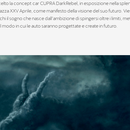
lto la concept car CUPRA DarkRebel, in esposizione nella sple
iazza XXV Aprile, come manifesto della visione del suo futuro. Vie
chi il sogno che nasce dall’ambizione di spingersi oltre i limiti, m
l modo in cui le auto saranno progettate e create in futuro.