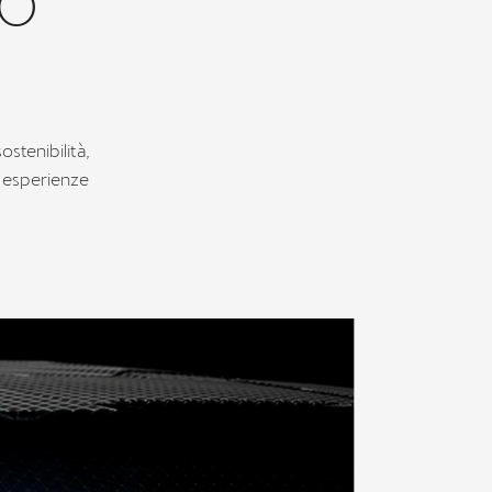
RO
stenibilità,
o esperienze