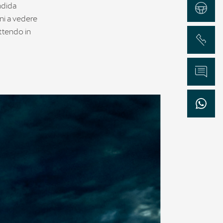
ndida
Test Drive
ni a vedere
ettendo in
Chiama
Informazioni
WhatsApp