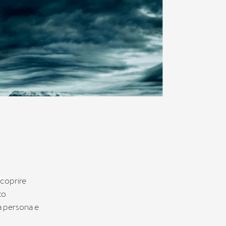
scoprire
to
 a persona e