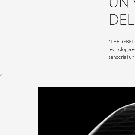
UN 
DEL
“THE REBEL S
tecnologia e
sensoriali un
>