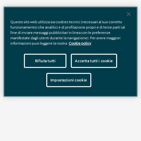
Tua da € 44.500
. Prezzo di listino € 47.760 (chiavi in mano,
comprensivo di 2 anni di garanzia aggiuntiva oppure fino ad un
Questo sito web utilizza sia cookies tecnici (necessari al suo corretto
massimo di 40.000 km totali; IPT esclusa), prezzo
funzionamento) che analitici e di profilazione propri e di terze parti (al
promozionato € 44.500. Offerta valida fino al 31/08/2026.
fine di inviare messaggi pubblicitari in linea con le preferenze
manifestate dagli utenti durante la navigazione). Per avere maggiori
informazioni puoi leggere la nostra
Cookie policy
Scopri tutti i dettagli
Rifiuta tutti
Accetta tutti i cookie
Impostazioni cookie