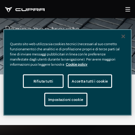
Pagina non trovata
Questo sito web utilizza sia cookies tecnici (necessari al suo corretto
funzionamento) che analitici e di profilazione propri e di terze parti (al
fine di inviare messaggi pubblicitari in linea con le preferenze
manifestate dagli utenti durante la navigazione). Per avere maggiori
informazioni puoi leggere la nostra
Cookie policy
Rifiuta tutti
Accetta tutti i cookie
La pagina richiesta non è stata trovata.
Puoi continuare a esplorare il sito usando il menù di
Impostazioni cookie
navigazione qui sopra.